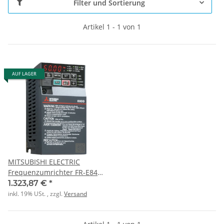
Filter und Sortierung
Artikel 1 - 1 von 1
AUF LAGER
MITSUBISHI ELECTRIC
Frequenzumrichter FR-E840-
0120-4-60 5,5kW 3x380-480V
1.323,87 €
*
12A
inkl. 19% USt. , zzgl.
Versand