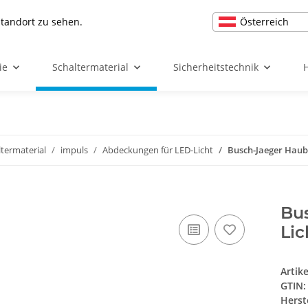
Österreich
Standort zu sehen.
ie
Schaltermaterial
Sicherheitstechnik
ltermaterial
impuls
Abdeckungen für LED-Licht
Busch-Jaeger Haube
Bus
Lic
Artik
GTIN:
Herst