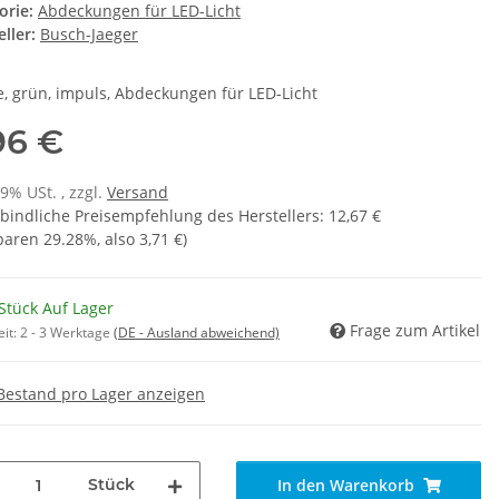
orie:
Abdeckungen für LED-Licht
ller:
Busch-Jaeger
, grün, impuls, Abdeckungen für LED-Licht
96 €
19% USt. , zzgl.
Versand
bindliche Preisempfehlung des Herstellers
:
12,67 €
sparen
29.28%
, also
3,71 €
)
Stück Auf Lager
Frage zum Artikel
eit:
2 - 3 Werktage
(DE - Ausland abweichend)
Bestand pro Lager anzeigen
Stück
In den Warenkorb