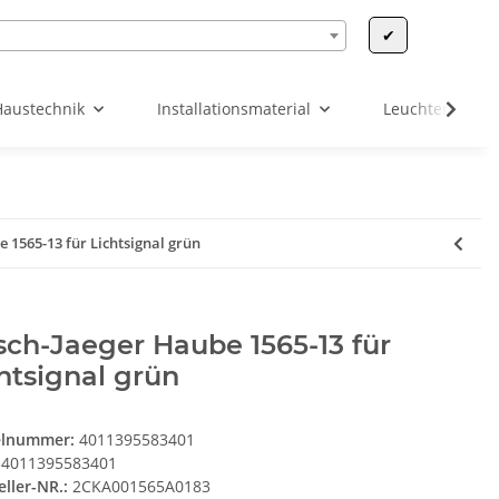
✔
Haustechnik
Installationsmaterial
Leuchten & Leu
 1565-13 für Lichtsignal grün
ch-Jaeger Haube 1565-13 für
htsignal grün
elnummer:
4011395583401
4011395583401
eller-NR.:
2CKA001565A0183