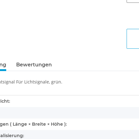
ung
Bewertungen
tsignal Für Lichtsignale, grün.
enschaft
icht:
n ( Länge × Breite × Höhe ):
alisierung: