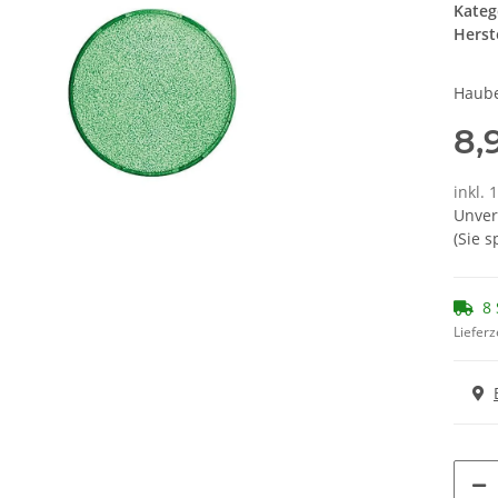
Kateg
Herste
Haube
8,
inkl. 
Unver
(Sie 
8 
Lieferz