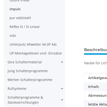
future linear
impuls
pur edelstahl
Reflex SI / SI Linear
solo
Unterputz Allwetter 44 (IP 44)
Beschreib
UP-Montagedosen und -Einsätze
Gira Schaltermaterial
Haube für Lich
Jung Schalterprogramme
Produkteig
Wert
Artikelgew
Merten Schalterprogramme
Inhalt:
Rufsysteme
Abmessunge
Schalterprogramme &
Steckvorrichtungen
letzte Aktu