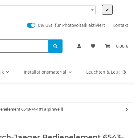
✔
0% USt. für Photovoltaik (§ 12 Abs. 3 UStG)
0% USt. für Photovoltaik aktiviert
Kontakt
0,00 €
ik
Installationsmaterial
Leuchten & Leuchtmittel
ienelement 6543-74-101 alpinweiß
sch-Jaeger Bedienelement 6543-