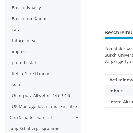
Busch-dynasty
Busch-free@home
carat
Beschreib
future linear
Kombinierbar 
impuls
Busch-Univers
Vorgängertyp 
pur edelstahl
Reflex SI / SI Linear
Produkteig
Wert
Artikelgew
solo
Inhalt:
Unterputz Allwetter 44 (IP 44)
letzte Aktu
UP-Montagedosen und -Einsätze
Gira Schaltermaterial
Jung Schalterprogramme