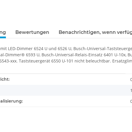
ung
Bewertungen
Benachrichtigen, wenn verfü
mit LED-Dimmer 6524 U und 6526 U, Busch-Universal-Taststeuerg
al-Dimmer® 6593 U, Busch-Universal-Relais-Einsatz 6401 U-10x, Bu
6543-xxx. Taststeuergerät 6550 U-101 nicht beleuchtbar. Ersatzgli
enschaft
icht:
alisierung: