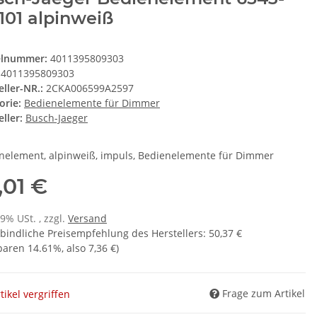
101 alpinweiß
elnummer:
4011395809303
4011395809303
eller-NR.:
2CKA006599A2597
orie:
Bedienelemente für Dimmer
ller:
Busch-Jaeger
nelement, alpinweiß, impuls, Bedienelemente für Dimmer
,01 €
19% USt. , zzgl.
Versand
bindliche Preisempfehlung des Herstellers
:
50,37 €
sparen
14.61%
, also
7,36 €
)
Frage zum Artikel
tikel vergriffen