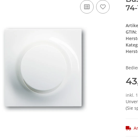
74-
Artik
GTIN:
Herst
Kateg
Herste
Bedie
43
inkl. 
Unver
(Sie 
Ar